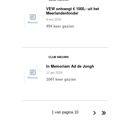
VEW ontvangt € 1000,- uit het
Meerlandenfonds!
9
mrt
2026
494 keer gezien
0
CLUB NIEUWS
In Memoriam Ad de Jongh
12
jan
2026
1047 keer gezien
0
1 van pagina 10