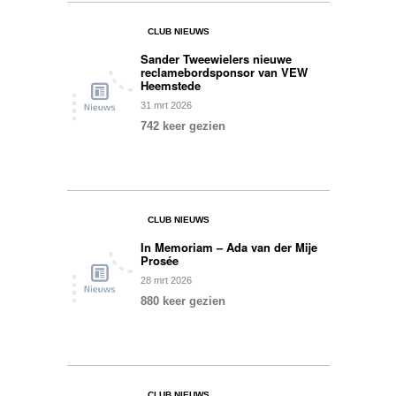
CLUB NIEUWS
Sander Tweewielers nieuwe
reclamebordsponsor van VEW
Heemstede
31
mrt
2026
742 keer gezien
0
CLUB NIEUWS
In Memoriam – Ada van der Mije
Prosée
28
mrt
2026
880 keer gezien
0
CLUB NIEUWS